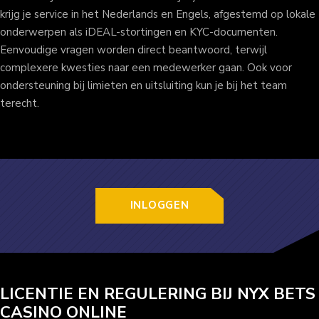
krijg je service in het Nederlands en Engels, afgestemd op lokale
onderwerpen als iDEAL-stortingen en KYC-documenten.
Eenvoudige vragen worden direct beantwoord, terwijl
complexere kwesties naar een medewerker gaan. Ook voor
ondersteuning bij limieten en uitsluiting kun je bij het team
terecht.
INLOGGEN
LICENTIE EN REGULERING BIJ NYX BETS
CASINO ONLINE