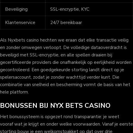
Beveiliging
SSL-encryptie, KYC
Klantenservice
24/7 bereikbaar
Als Nyxbets casino hechten we eraan dat elke transactie veilig
en zonder omwegen verloopt. De volledige dataoverdracht is
beveiligd met SSL-encryptie, en alle spellen draaien bij
gecertificeerde providers die onafhankelijk op eerlijkheid worden
gecontroleerd. Een goedgekeurde storting landt direct op je
spelersaccount, zodat je zonder wachttijd verder kunt. Die
combinatie van snelheid en bescherming vormt de basis van het
hele platform.
BONUSSEN BIJ NYX BETS CASINO
Het bonussysteem is opgezet rond transparantie: je weet
vooraf wat je krijgt en onder welke voorwaarden. Vanaf je eerste
storting bouw je een welkomstpakket op dat over drie