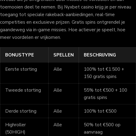
toernooien deel te nemen. Bij Nyxbet casino krijg je per niveau
toegang tot speciale rakeback-aanbiedingen, real-time
competities en exclusieve prijzen. Gratis spins ontgrendel je
gaandeweg via in-game missies. Hoe actiever je speelt, hoe
meer voordelen er vrijkomen.
BONUSTYPE
SPELLEN
BESCHRIJVING
Eerste storting
Alle
100% tot €1.500 +
150 gratis spins
Tweede storting
Alle
55% tot €500 + 100
gratis spins
Derde storting
Alle
100% tot €500
Highroller
Alle
50% tot €500 op
(50HIGH)
aanvraag