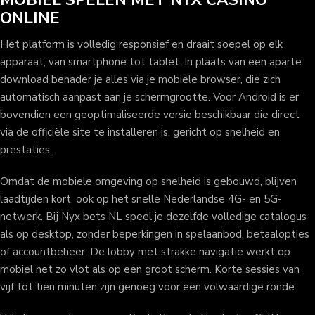
ONLINE
Het platform is volledig responsief en draait soepel op elk
apparaat, van smartphone tot tablet. In plaats van een aparte
download benader je alles via je mobiele browser, die zich
automatisch aanpast aan je schermgrootte. Voor Android is er
bovendien een geoptimaliseerde versie beschikbaar die direct
via de officiële site te installeren is, gericht op snelheid en
prestaties.
Omdat de mobiele omgeving op snelheid is gebouwd, blijven
laadtijden kort, ook op het snelle Nederlandse 4G- en 5G-
netwerk. Bij Nyx bets NL speel je dezelfde volledige catalogus
als op desktop, zonder beperkingen in spelaanbod, betaalopties
of accountbeheer. De lobby met strakke navigatie werkt op
mobiel net zo vlot als op een groot scherm. Korte sessies van
vijf tot tien minuten zijn genoeg voor een volwaardige ronde.