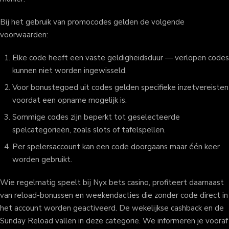
Bij het gebruik van promocodes gelden de volgende
voorwaarden:
Elke code heeft een vaste geldigheidsduur — verlopen codes
kunnen niet worden ingewisseld.
Voor bonustegoed uit codes gelden specifieke inzetvereisten
voordat een opname mogelijk is.
Sommige codes zijn beperkt tot geselecteerde
spelcategorieën, zoals slots of tafelspellen.
Per spelersaccount kan een code doorgaans maar één keer
worden gebruikt.
Wie regelmatig speelt bij Nyx bets casino, profiteert daarnaast
van reload-bonussen en weekendacties die zonder code direct in
het account worden geactiveerd. De wekelijkse cashback en de
Sunday Reload vallen in deze categorie. We informeren je vooraf