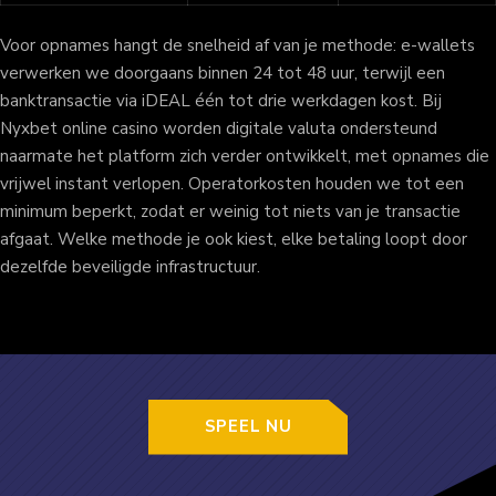
Voor opnames hangt de snelheid af van je methode: e-wallets
verwerken we doorgaans binnen 24 tot 48 uur, terwijl een
banktransactie via iDEAL één tot drie werkdagen kost. Bij
Nyxbet online casino worden digitale valuta ondersteund
naarmate het platform zich verder ontwikkelt, met opnames die
vrijwel instant verlopen. Operatorkosten houden we tot een
minimum beperkt, zodat er weinig tot niets van je transactie
afgaat. Welke methode je ook kiest, elke betaling loopt door
dezelfde beveiligde infrastructuur.
SPEEL NU