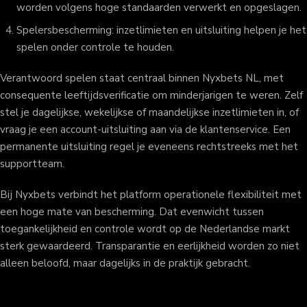
worden volgens hoge standaarden verwerkt en opgeslagen.
Spelersbescherming: inzetlimieten en uitsluiting helpen je het
spelen onder controle te houden.
Verantwoord spelen staat centraal binnen Nyxbets NL, met
consequente leeftijdsverificatie om minderjarigen te weren. Zelf
stel je dagelijkse, wekelijkse of maandelijkse inzetlimieten in, of
vraag je een account-uitsluiting aan via de klantenservice. Een
permanente uitsluiting regel je eveneens rechtstreeks met het
supportteam.
Bij Nyxbets verbindt het platform operationele flexibiliteit met
een hoge mate van bescherming. Dat evenwicht tussen
toegankelijkheid en controle wordt op de Nederlandse markt
sterk gewaardeerd. Transparantie en eerlijkheid worden zo niet
alleen beloofd, maar dagelijks in de praktijk gebracht.