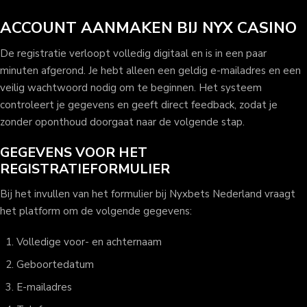
ACCOUNT AANMAKEN BIJ NYX CASINO
De registratie verloopt volledig digitaal en is in een paar
minuten afgerond. Je hebt alleen een geldig e-mailadres en een
veilig wachtwoord nodig om te beginnen. Het systeem
controleert je gegevens en geeft direct feedback, zodat je
zonder oponthoud doorgaat naar de volgende stap.
GEGEVENS VOOR HET
REGISTRATIEFORMULIER
Bij het invullen van het formulier bij Nyxbets Nederland vraagt
het platform om de volgende gegevens:
Volledige voor- en achternaam
Geboortedatum
E-mailadres