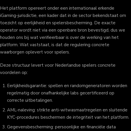
Het platform opereert onder een internationaal erkende
iGaming-jurisdictie, een kader dat in de sector bekendstaat om
toezicht op eerlijkheid en spelersbescherming. De exacte
operator wordt niet via een openbare bron bevestigd, dus we
houden ons bij wat verifieerbaar is over de werking van het
platform. Wat vaststaat, is dat de regulering concrete
waarborgen oplevert voor spelers.
Deze structuur levert voor Nederlandse spelers concrete
voordelen op:
Eerlijkheidsgarantie: spellen en randomgeneratoren worden
regelmatig door onafhankelijke labs gecertificeerd op
correcte uitbetalingen.
AML-naleving: strikte anti-witwasmaatregelen en sluitende
KYC-procedures beschermen de integriteit van het platform.
Gegevensbescherming: persoonlijke en financiële data