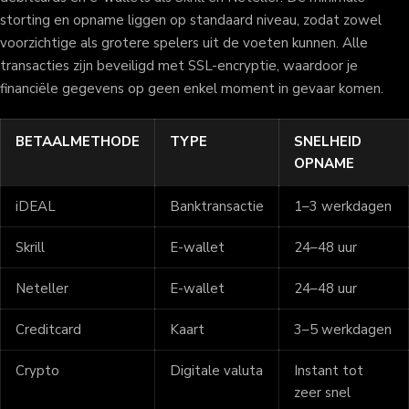
storting en opname liggen op standaard niveau, zodat zowel
voorzichtige als grotere spelers uit de voeten kunnen. Alle
transacties zijn beveiligd met SSL-encryptie, waardoor je
financiële gegevens op geen enkel moment in gevaar komen.
BETAALMETHODE
TYPE
SNELHEID
OPNAME
iDEAL
Banktransactie
1–3 werkdagen
Skrill
E-wallet
24–48 uur
Neteller
E-wallet
24–48 uur
Creditcard
Kaart
3–5 werkdagen
Crypto
Digitale valuta
Instant tot
zeer snel